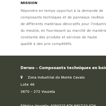
MISSION
Répondre en temps opportun à la demande de
composants techniques et de panneaux revêtus
de différents matériaux décoratifs pour l’industri
du meuble, en fournissant au marché de manièr
constante des produits et services de haute
qualité à des prix compétitifs.
Derwo - Composants techniques en boi
Zona Industrial do Monte Cavalo
Lote 46
3670 - 272 Vouzela
Fábrica Vouzela: 40°43'13.8"N 8°07'43.0"W