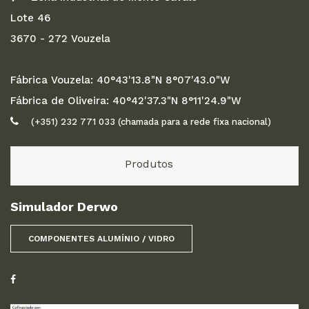
Lote 46
3670 - 272 Vouzela
Fábrica Vouzela: 40°43'13.8"N 8°07'43.0"W
Fábrica de Oliveira: 40°42'37.3"N 8°11'24.9"W
(+351) 232 771 033 (chamada para a rede fixa nacional)
Produtos
Simulador Derwo
COMPONENTES ALUMÍNIO / VIDRO